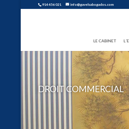
914 456 021
info@gavelsabogados.com
LE CABINET
L´
DROIT COMMERCIAL